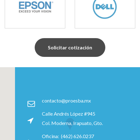
Solicitar cotización
contacto@proesba.mx
Calle Andrés López #945
Col. Moderna, Irapuato, Gto.
Oficina: (462) 626.0237